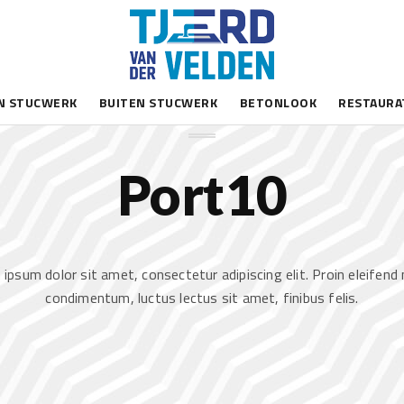
WE LOVE OUR BUSINESS
N STUCWERK
BUITEN STUCWERK
BETONLOOK
RESTAURA
Port10
ipsum dolor sit amet, consectetur adipiscing elit. Proin eleifen
condimentum, luctus lectus sit amet, finibus felis.